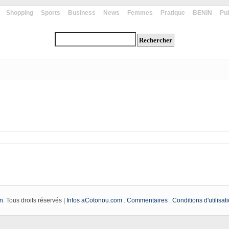
Shopping
Sports
Business
News
Femmes
Pratique
BENIN
Pub
n
. Tous droits réservés |
Infos aCotonou.com
.
Commentaires
.
Conditions d'utilisat